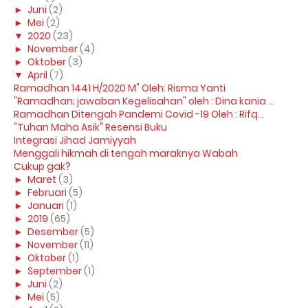
►
Juni
(2)
►
Mei
(2)
▼
2020
(23)
►
November
(4)
►
Oktober
(3)
▼
April
(7)
Ramadhan 1441 H/2020 M" Oleh: Risma Yanti
"Ramadhan; jawaban Kegelisahan" oleh : Dina kania ...
Ramadhan Ditengah Pandemi Covid -19 Oleh : Rifq...
"Tuhan Maha Asik" Resensi Buku
Integrasi Jihad Jamiyyah
Menggali hikmah di tengah maraknya Wabah
Cukup gak?
►
Maret
(3)
►
Februari
(5)
►
Januari
(1)
►
2019
(65)
►
Desember
(5)
►
November
(11)
►
Oktober
(1)
►
September
(1)
►
Juni
(2)
►
Mei
(5)