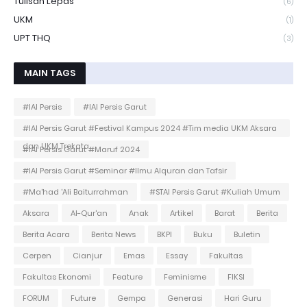
Tulisan Lepas
(6)
UKM
(1)
UPT THQ
(3)
MAIN TAGS
#IAI Persis
#IAI Persis Garut
#IAI Persis Garut #Festival Kampus 2024 #Tim media UKM Aksara
dan UKM Trekata
#IAI Persis Garut #Maruf 2024
#IAI Persis Garut #Seminar #Ilmu Alquran dan Tafsir
#Ma'had 'Ali Baiturrahman
#STAI Persis Garut #Kuliah Umum
Aksara
Al-Qur'an
Anak
Artikel
Barat
Berita
Berita Acara
Berita News
BKPI
Buku
Buletin
Cerpen
Cianjur
Emas
Essay
Fakultas
Fakultas Ekonomi
Feature
Feminisme
FIKSI
FORUM
Future
Gempa
Generasi
Hari Guru