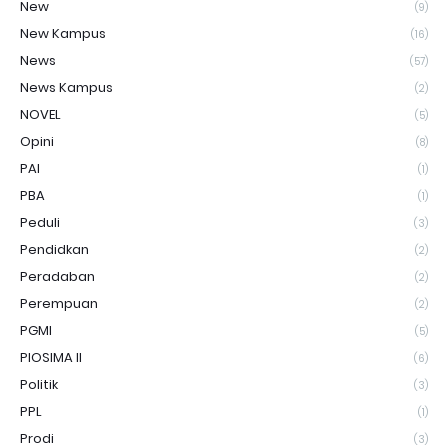
New
(9)
New Kampus
(16)
News
(57)
News Kampus
(2)
NOVEL
(5)
Opini
(8)
PAI
(1)
PBA
(1)
Peduli
(3)
Pendidkan
(2)
Peradaban
(2)
Perempuan
(2)
PGMI
(5)
PIOSIMA II
(6)
Politik
(3)
PPL
(1)
Prodi
(3)