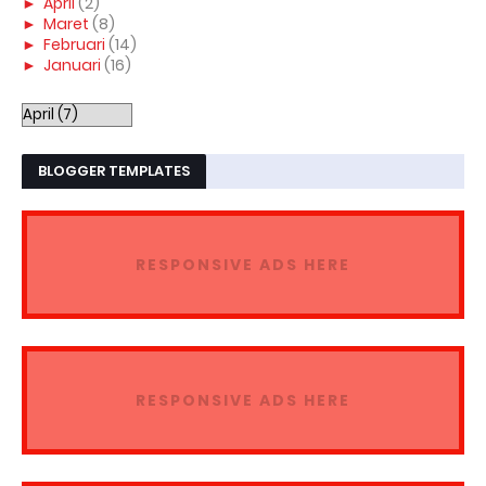
►
April
(2)
►
Maret
(8)
►
Februari
(14)
►
Januari
(16)
BLOGGER TEMPLATES
RESPONSIVE ADS HERE
RESPONSIVE ADS HERE