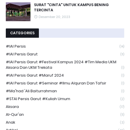
SURAT "CINTA" UNTUK KAMPUS BENING
TERCINTA
Desember 20, 2023
CATEGORIES
#IAI Persis
(14)
#IAI Persis Garut
(11)
#IAI Persis Garut #Festival Kampus 2024 #Tim Media UKM
Aksara Dan UKM Trekata
(1)
#IAI Persis Garut #Maruf 2024
(1)
#IAI Persis Garut #Seminar #Ilmu Alquran Dan Tafsir
(1)
#Ma'had 'Ali Baiturrahman
(1)
#STAI Persis Garut #Kuliah Umum
(2)
Aksara
(17)
Al-Qur'an
(11)
Anak
(3)