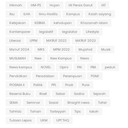
Hikmah
HM-PS
Hujan
IAI Persis Garut
IAT
Ibu
ILHA
Ilmu Hadits
Kampus
Kasih sayang
Kebijakan
KEBMA
kehidupan
Khazanah Islam
Kontemporer
legislatif
legislator
Lifestyle
Literasi
LPPM
MA'RUF 2022
MA'RUF 2023
Ma'ruf 2024
MKS
MPM 2022
Mujahid
Musik
MUSLIMAH
New
New Kampus
News
News kampus
NOVEL
Opini
PAI
PBA
peduli
Pendidkan
Peradaban
Perempuan
PGMI
PIOSIMA II
Politik
PPL
Prodi
Puisi
Resensi Buku
Riset
Sabar
Sastra
Sejarah
SEMA
Seminar
Sosial
Straight news
Tafsir
Tahfidz
Tahsin
Tarbiyyah
Tips
tokoh
Tulisan Lepas
UKM
UPT THQ