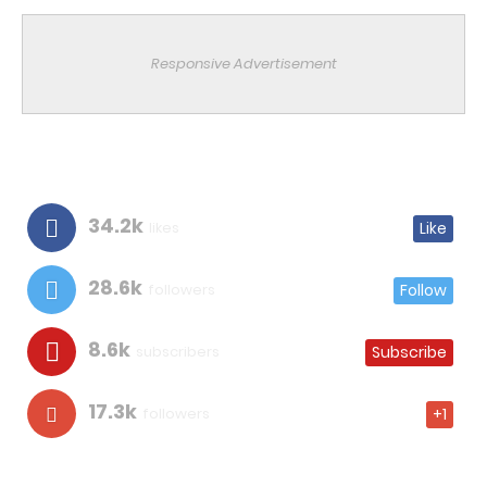
Responsive Advertisement
34.2k
likes
Like
28.6k
followers
Follow
8.6k
subscribers
Subscribe
17.3k
followers
+1