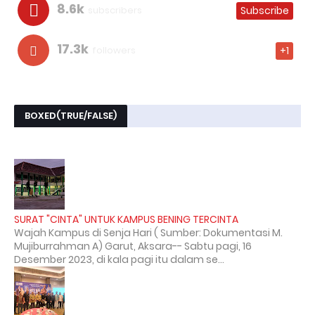
8.6k
subscribers
Subscribe
17.3k
followers
+1
BOXED(TRUE/FALSE)
SURAT "CINTA" UNTUK KAMPUS BENING TERCINTA
Wajah Kampus di Senja Hari ( Sumber: Dokumentasi M.
Mujiburrahman A) Garut, Aksara-- Sabtu pagi, 16
Desember 2023, di kala pagi itu dalam se...