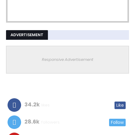
ADVERTISEMENT
Responsive Advertisement
34.2k
likes
Like
28.6k
followers
Follow