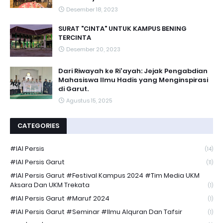
Desember 18, 2023
SURAT "CINTA" UNTUK KAMPUS BENING
TERCINTA
Desember 20, 2023
Dari Riwayah ke Ri'ayah: Jejak Pengabdian
Mahasiswa Ilmu Hadis yang Menginspirasi
di Garut.
Agustus 15, 2025
CATEGORIES
#IAI Persis
(14)
#IAI Persis Garut
(11)
#IAI Persis Garut #Festival Kampus 2024 #Tim Media UKM
Aksara Dan UKM Trekata
(1)
#IAI Persis Garut #Maruf 2024
(1)
#IAI Persis Garut #Seminar #Ilmu Alquran Dan Tafsir
(1)