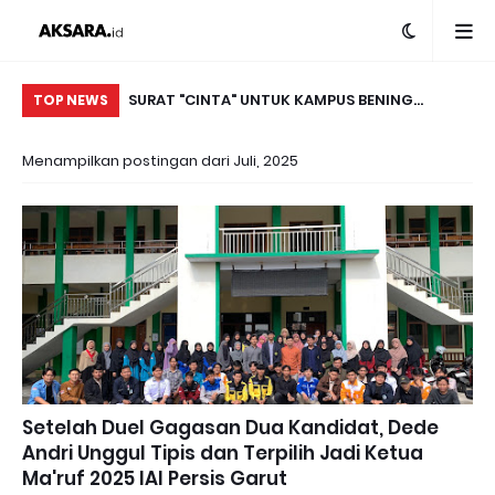
l Bupati Garut
SURAT "CINTA" UNTUK KAMPUS BENING
Da
TOP NEWS
Bedah Buku
TERCINTA
Ma
Menampilkan postingan dari Juli, 2025
n
di
Setelah Duel Gagasan Dua Kandidat, Dede
Andri Unggul Tipis dan Terpilih Jadi Ketua
Ma'ruf 2025 IAI Persis Garut