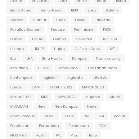
Aksara
Al-Qur'an
Anak
Artikel
Barat
Berita
Berita Acara
Berita News
BKPI
Buku
Buletin
Cerpen
Cianjur
Emas
Essay
Fakultas
Fakultas Ekonomi
Feature
Feminisme
FIKSI
FORUM
Future
Gempa
Generasi
Hari Guru
Hikmah
HM-PS
Hujan
IAI Persis Garut
IAT
Ibu
ILHA
Ilmu Hadits
Kampus
Kasih sayang
Kebijakan
KEBMA
kehidupan
Khazanah Islam
Kontemporer
legislatif
legislator
Lifestyle
Literasi
LPPM
MA'RUF 2022
MA'RUF 2023
Ma'ruf 2024
MKS
MPM 2022
Mujahid
Musik
MUSLIMAH
New
New Kampus
News
News kampus
NOVEL
Opini
PAI
PBA
peduli
Pendidkan
Peradaban
Perempuan
PGMI
PIOSIMA II
Politik
PPL
Prodi
Puisi