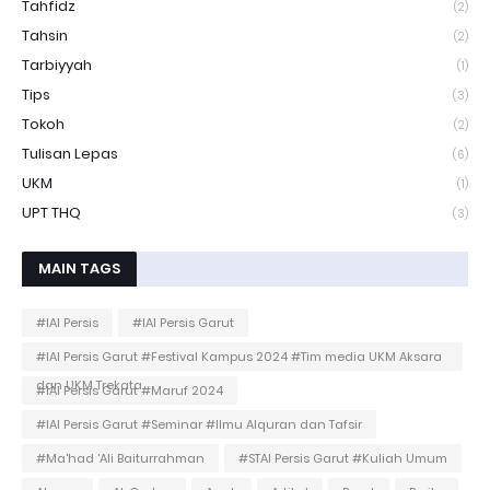
Tahfidz
(2)
Tahsin
(2)
Tarbiyyah
(1)
Tips
(3)
Tokoh
(2)
Tulisan Lepas
(6)
UKM
(1)
UPT THQ
(3)
MAIN TAGS
#IAI Persis
#IAI Persis Garut
#IAI Persis Garut #Festival Kampus 2024 #Tim media UKM Aksara
dan UKM Trekata
#IAI Persis Garut #Maruf 2024
#IAI Persis Garut #Seminar #Ilmu Alquran dan Tafsir
#Ma'had 'Ali Baiturrahman
#STAI Persis Garut #Kuliah Umum