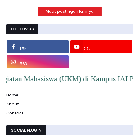
Muat postingan lainnya
FOLLOW US
1.5k
2.7k
563
hasiswa (UKM) di Kampus IAI Persis Garut. Ak
Home
About
Contact
SOCIAL PLUGIN