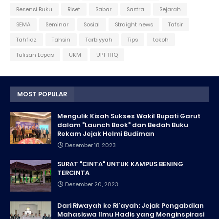
Resensi Buku
Riset
Sabar
Sastra
Sejarah
SEMA
Seminar
Sosial
Straight news
Tafsir
Tahfidz
Tahsin
Tarbiyyah
Tips
tokoh
Tulisan Lepas
UKM
UPT THQ
MOST POPULAR
Mengulik Kisah Sukses Wakil Bupati Garut
dalam "Launch Book" dan Bedah Buku
Rekam Jejak Helmi Budiman
Desember 18, 2023
SURAT "CINTA" UNTUK KAMPUS BENING
TERCINTA
Desember 20, 2023
Dari Riwayah ke Ri'ayah: Jejak Pengabdian
Mahasiswa Ilmu Hadis yang Menginspirasi