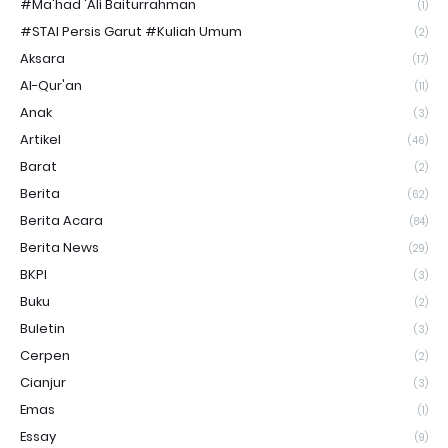
#Ma'had 'Ali Baiturrahman
(1)
#STAI Persis Garut #Kuliah Umum
(2)
Aksara
(17)
Al-Qur'an
(11)
Anak
(3)
Artikel
(46)
Barat
(2)
Berita
(62)
Berita Acara
(84)
Berita News
(29)
BKPI
(3)
Buku
(2)
Buletin
(3)
Cerpen
(2)
Cianjur
(3)
Emas
(1)
Essay
(9)