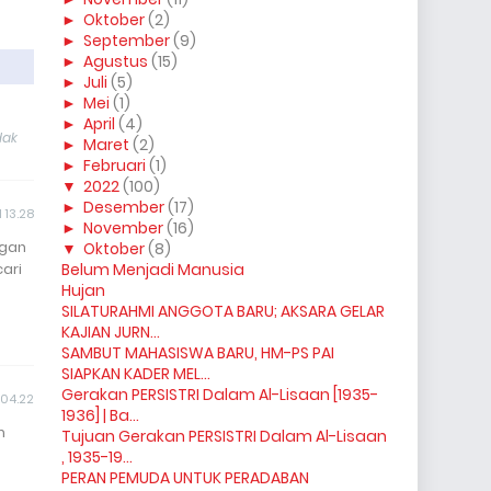
►
Oktober
(2)
►
September
(9)
►
Agustus
(15)
►
Juli
(5)
►
Mei
(1)
►
April
(4)
dak
►
Maret
(2)
►
Februari
(1)
▼
2022
(100)
►
Desember
(17)
 13.28
►
November
(16)
ngan
▼
Oktober
(8)
ari
Belum Menjadi Manusia
Hujan
SILATURAHMI ANGGOTA BARU; AKSARA GELAR
KAJIAN JURN...
SAMBUT MAHASISWA BARU, HM-PS PAI
SIAPKAN KADER MEL...
Gerakan PERSISTRI Dalam Al-Lisaan [1935-
 04.22
1936] | Ba...
m
Tujuan Gerakan PERSISTRI Dalam Al-Lisaan
, 1935-19...
PERAN PEMUDA UNTUK PERADABAN