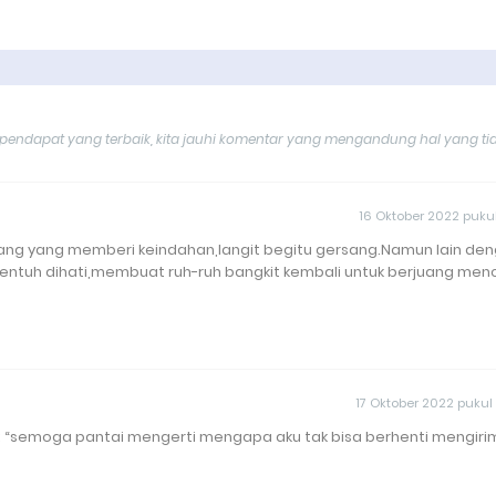
endapat yang terbaik, kita jauhi komentar yang mengandung hal yang ti
16 Oktober 2022 pukul
ng yang memberi keindahan,langit begitu gersang.Namun lain de
yentuh dihati,membuat ruh-ruh bangkit kembali untuk berjuang menc
17 Oktober 2022 pukul
ru: “semoga pantai mengerti mengapa aku tak bisa berhenti mengiri