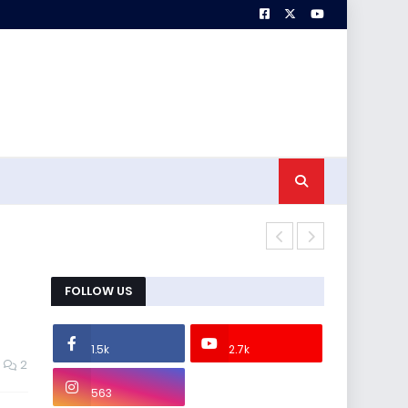
Murid Mengg
FOLLOW US
1.5k
2.7k
2
563