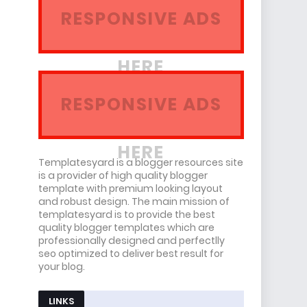
RESPONSIVE ADS
HERE
RESPONSIVE ADS
HERE
Templatesyard is a blogger resources site
is a provider of high quality blogger
template with premium looking layout
and robust design. The main mission of
templatesyard is to provide the best
quality blogger templates which are
professionally designed and perfectlly
seo optimized to deliver best result for
your blog.
LINKS