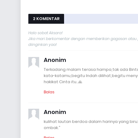
2 KOMENTAR
Halo sobat Aksara!
Jika mari berkomentar dengan memberikan gagasan atau p
diinginkan yaa!
Anonim
Terkadang malam terasa hampa,tak ada Binta
kata-katamu,begitu Indah dilihat,begitu men
hakikat Cinta itu..🙏
Balas
Anonim
kulihat lautan berdoa dalam harinya yang bi
ombak.”
Balas