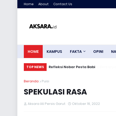
Home
About
Contact Us
HOME
KAMPUS
FAKTA
OPINI
NA
Refleksi Nobar Pesta Babi
TOP NEWS
Beranda
Puisi
SPEKULASI RASA
Aksara IAI Persis Garut
Oktober 16, 2022