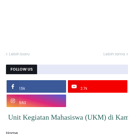
Lebih baru
Lebih lama
FOLLOW US
1.5k
2.7k
563
iatan Mahasiswa (UKM) di Kampus IAI Persis G
Home