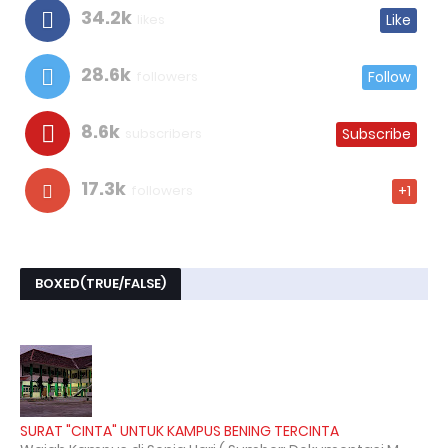
34.2k
likes
Like
28.6k
followers
Follow
8.6k
subscribers
Subscribe
17.3k
followers
+1
BOXED(TRUE/FALSE)
SURAT "CINTA" UNTUK KAMPUS BENING TERCINTA