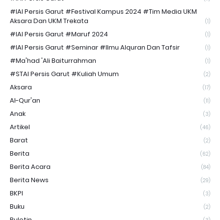
#IAI Persis Garut #Festival Kampus 2024 #Tim Media UKM
Aksara Dan UKM Trekata
(1)
#IAI Persis Garut #Maruf 2024
(1)
#IAI Persis Garut #Seminar #Ilmu Alquran Dan Tafsir
(1)
#Ma'had 'Ali Baiturrahman
(1)
#STAI Persis Garut #Kuliah Umum
(2)
Aksara
(17)
Al-Qur'an
(11)
Anak
(3)
Artikel
(46)
Barat
(2)
Berita
(62)
Berita Acara
(84)
Berita News
(29)
BKPI
(3)
Buku
(2)
Buletin