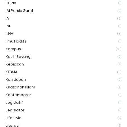
Hujan
(1)
IAI Persis Garut
(2)
IAT
(6)
Ibu
(1)
ILHA
(3)
Ilmu Hadits
(1)
Kampus
(86)
Kasih Sayang
(2)
Kebijakan
(4)
KEBMA
(3)
Kehidupan
(2)
Khazanah Islam
(2)
Kontemporer
(1)
Legislatif
(1)
Legislator
(1)
Lifestyle
(5)
Literasi
(5)