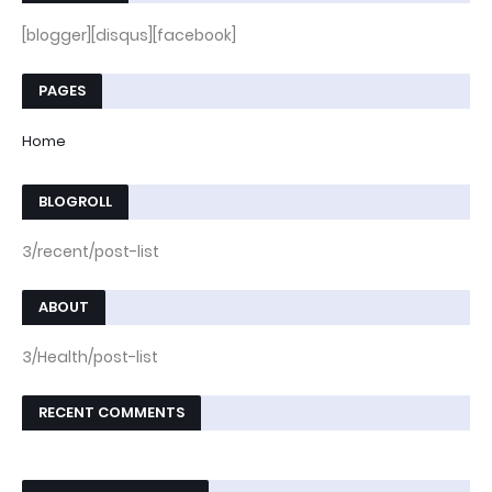
[blogger][disqus][facebook]
PAGES
Home
BLOGROLL
3/recent/post-list
ABOUT
3/Health/post-list
RECENT COMMENTS