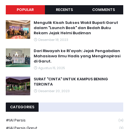
POPULAR
RECENTS
COMMENTS
Mengulik Kisah Sukses Wakil Bupati Garut
dalam "Launch Book" dan Bedah Buku
Rekam Jejak Helmi Budiman
Desember 18, 2023
Dari Riwayah ke Ri'ayah: Jejak Pengabdian
Mahasiswa Ilmu Hadis yang Menginspirasi
di Garut.
Agustus 15, 2025
SURAT "CINTA" UNTUK KAMPUS BENING
TERCINTA
Desember 20, 2023
CATEGORIES
#IAI Persis
(14)
#IAI Persis Garut
(11)