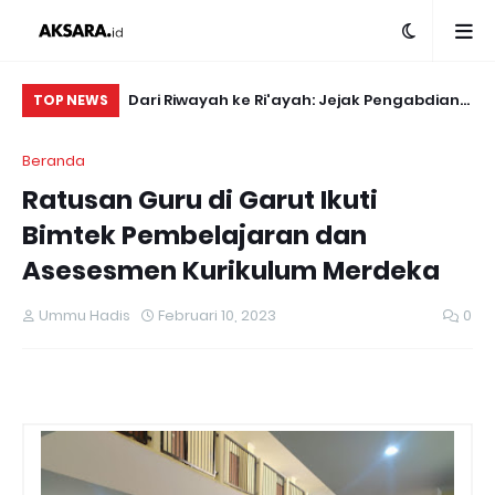
l Bupati Garut
Dari Riwayah ke Ri'ayah: Jejak Pengabdian
SU
TOP NEWS
Bedah Buku
Mahasiswa Ilmu Hadis yang Menginspirasi
TE
Beranda
n
di Garut.
Ratusan Guru di Garut Ikuti
Bimtek Pembelajaran dan
Asesesmen Kurikulum Merdeka
Ummu Hadis
Februari 10, 2023
0