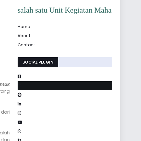
h satu Unit Kegiatan Mahasiswa (UKM) di Kamp
Home
About
Contact
SOCIAL PLUGIN
ntuk
yang
 dari
dalah
g dan