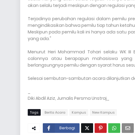
akan selalu terjadi meskipun dengan regulasi yan
Terjadinya perubahan regulasi dalam pemilu pr
mengindikasikan bahwa pemilu tiap tahun ketah
Meskipun pada pemilu kali ini hanya ada satu pa
yang ada."
Menurut Heri Mohammad Tohari selaku WK III
calonnya atau berapapun mahasiswa yang
berlangsungnya pemilu dengan syarat harus sesu
Selesai sembutan-sambutan acara dilanjutkan den
_
Diki Abdil Aziz, Jurnalis Persma Unstraj_
Tags
Berita Acara
Kampus
New Kampus
Berbagi