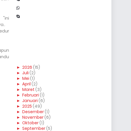
"ini
a..
sedur
apun
andu
►
2026
(15)
►
Juli
(2)
►
Mei
(1)
►
April
(2)
►
Maret
(3)
►
Februari
(1)
►
Januari
(6)
►
2025
(49)
►
Desember
(1)
►
November
(6)
►
Oktober
(1)
►
September
(5)