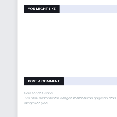
YOU MIGHT LIKE
POST A COMMENT
Halo sobat Aksara!
Jika mari berkomentar dengan memberikan gagasan atau p
diinginkan yaa!