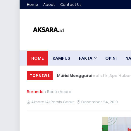
Home
About
Contact Us
HOME
KAMPUS
FAKTA
OPINI
NA
Murid Menggurui
TOP NEWS
Beranda
Berita Acara
Aksara IAI Persis Garut
Desember 24, 2019