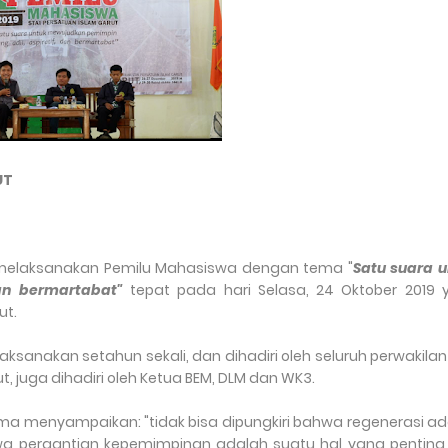
Aksara merupakan sala
UT
 melaksanakan Pemilu Mahasiswa dengan tema "
Satu suara u
dan bermartabat"
tepat pada hari Selasa, 24 Oktober 2019 
ut.
ksanakan setahun sekali, dan dihadiri oleh seluruh perwakilan
t, juga dihadiri oleh Ketua BEM, DLM dan WK3.
ma menyampaikan: "tidak bisa dipungkiri bahwa regenerasi a
ahwa pergantian kepemimpinan adalah suatu hal yang pentin