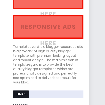
HERE
RESPONSIVE ADS
HERE
Templatesyard is a blogger resources site
is a provider of high quality blogger
template with premium looking layout
and robust design. The main mission of
templatesyard is to provide the best
quality blogger templates which are
professionally designed and perfectlly
seo optimized to deliver best result for
your blog.
LINKS
facebook