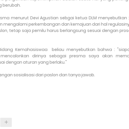
g berubah.
esma menurut Devi Agustian sebgai ketua DLM menyebutkan : 
un mengalami perkembangan dan kemajuan dari hal regulasiny
slon, tetap saja pemilu harus berlangsung sesuai dengan pro
 Bidang Kemahasiswaa beliau menyebutkan bahwa : "siap
 mencalonkan dirinya sebagai presma saya akan mem
ai dengan aturan yang berlaku."
gan sosialisasi dari paslon dan tanya jawab.