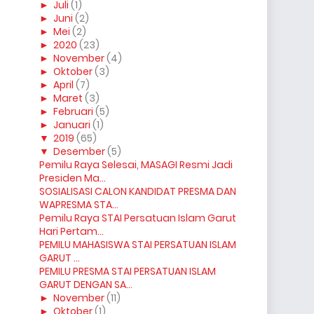
►
Juli
(1)
►
Juni
(2)
►
Mei
(2)
►
2020
(23)
►
November
(4)
►
Oktober
(3)
►
April
(7)
►
Maret
(3)
►
Februari
(5)
►
Januari
(1)
▼
2019
(65)
▼
Desember
(5)
Pemilu Raya Selesai, MASAGI Resmi Jadi
Presiden Ma...
SOSIALISASI CALON KANDIDAT PRESMA DAN
WAPRESMA STA...
Pemilu Raya STAI Persatuan Islam Garut
Hari Pertam...
PEMILU MAHASISWA STAI PERSATUAN ISLAM
GARUT ...
PEMILU PRESMA STAI PERSATUAN ISLAM
GARUT DENGAN SA...
►
November
(11)
►
Oktober
(1)