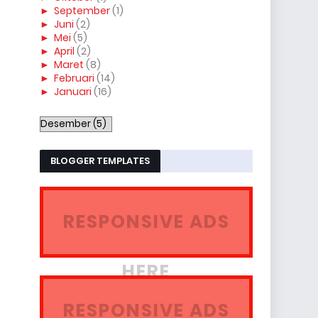
►
September
(1)
►
Juni
(2)
►
Mei
(5)
►
April
(2)
►
Maret
(8)
►
Februari
(14)
►
Januari
(16)
BLOGGER TEMPLATES
RESPONSIVE ADS
HERE
RESPONSIVE ADS