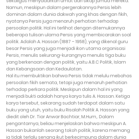
sekaligus menyadarkan umat dari sikap jumud mereka.
Namun, meskipun dalam pergerakannya Persis lebih
dominan dalam dunia dakwah yang khas dengan fikih,
nyatanya Persis juga menaruh perhatian terhadap
persoalan politik. Hal ini terlihat dengan ditemukannya
beberapa tulisan ulama Persis yang membicarakan soal
politik. Adalah A. Hassan (1887 – 1958), yang dikenal guru
besar Persis yang juga menjadi ikon utama organisasi
Persis, menulis sekurang-kurangnya menulis tiga buku
yang berkenaan dengan politik, yaitu A.B.C Politik, Islam
dan Kebangsaan dan Kedaulatan.
Hal itu membuktikan bahwa Persis tidak melulu mebahas
persoalan fikih semata, tetapi juga menaruh perhatian
terhadap perkara politik. Meskipun dalam hal ini yang
menjadi bukti adalah hanya karya tulis A. Hassan. Ketiga
karya tersebut, sekarang sudah terdapat dalam satu
buku yang utuh, yaitu buku Risalah Politik A. Hassan yang
diedit oleh Dr. Tiar Anwar Bachtiar, M.Hum,. Dalam
pengantarnya, beliau menjelaskan bahwa meskipun A.
Hassan bukanlah seorang tokoh politik, karena memang
ia tidak terlalu senang ikut berkecimpung dalam dunia