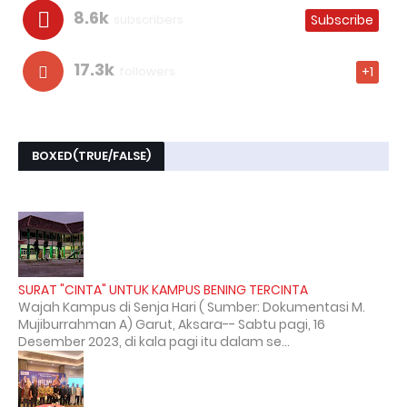
8.6k
subscribers
Subscribe
17.3k
followers
+1
BOXED(TRUE/FALSE)
SURAT "CINTA" UNTUK KAMPUS BENING TERCINTA
Wajah Kampus di Senja Hari ( Sumber: Dokumentasi M.
Mujiburrahman A) Garut, Aksara-- Sabtu pagi, 16
Desember 2023, di kala pagi itu dalam se...