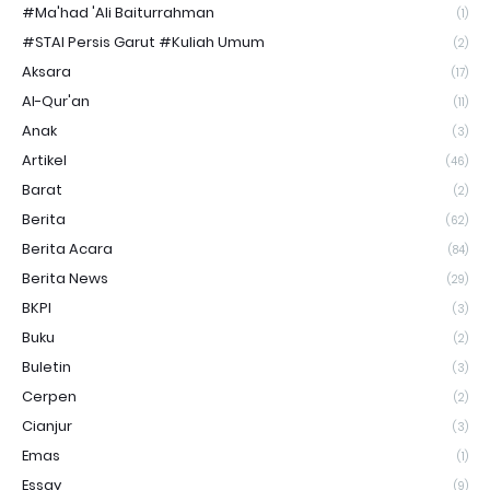
#Ma'had 'Ali Baiturrahman
(1)
#STAI Persis Garut #Kuliah Umum
(2)
Aksara
(17)
Al-Qur'an
(11)
Anak
(3)
Artikel
(46)
Barat
(2)
Berita
(62)
Berita Acara
(84)
Berita News
(29)
BKPI
(3)
Buku
(2)
Buletin
(3)
Cerpen
(2)
Cianjur
(3)
Emas
(1)
Essay
(9)