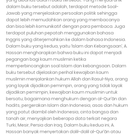
yang dibahas dalam buku tersebut. Yang menjadi unik
dalam buku tersebut adalah, terdapat metode Soal-
Jawab yang menjelaskan persoalan politik sehingga
dapat lebih memudahkan orang yang membacanya
dan bisa lebih komunikatif dengan para pembaca. Juga
terdapat puluhan pepatah menggunakan bahasa
Inggris yang diterjemahkan ke dalam bahasa Indonesia.
Dalam buku yang kedua, yaitu ‘Islam dan Kebangsaan’, A.
Hassan mengharapkan bahwa buku ini dapat menjadi
pegangan bagi kaum muslimin ketika
memperbincangkan soal Islam dan kebangsaan. Dalam
buku tersebut dijelaskan perihal kewajiban kaum
muslimin menjalankan hukum Allah dan Rasul-Nya, orang
yang layak dijadikan pemimpin, orang yang tidak layak
dijadikan pemimpin, kewajiban kaum muslimin untuk
bersatu, bagaimana menghukum dengan al-Qur’ān dan
hadits, pergerakan Islam dan Indonesia, asas dan hukum
yang patut diambil oleh Indonesia, cinta bangsa dan
tanah air, menyajikan beberapa data terkait negara
Turki, Mesir, Persia dan Iraq. Dalam buku kedua ini, A.
Hassan banyak menyertakan dalil-dalil al-Qur’ān atau