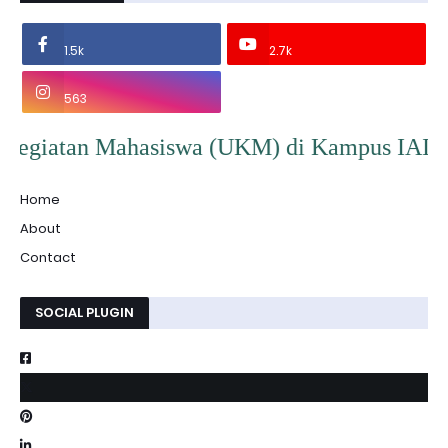
1.5k
2.7k
563
ahasiswa (UKM) di Kampus IAI Persis Garut. A
Home
About
Contact
SOCIAL PLUGIN