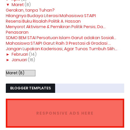
▼
Maret
(8)
Gerakan, tanpa Tuhan?
Hilangnya Budaya Literasi Mahasiswa STAIPI
Resensi Buku Risalah Politik A. Hassan
Menyorot Aktivisme & Pemikiran Politik Persis; Da...
Penasaran
SDMO BEM STAI Persatuan Islam Garut adakan Sosiali...
Mahasiswa STAIPI Garut Raih 3 Prestasi di Gradasi ...
Jangan Lupakan Kaderisasi, Agar Tunas Tumbuh Silih...
►
Februari
(14)
►
Januari
(16)
BLOGGER TEMPLATES
RESPONSIVE ADS HERE