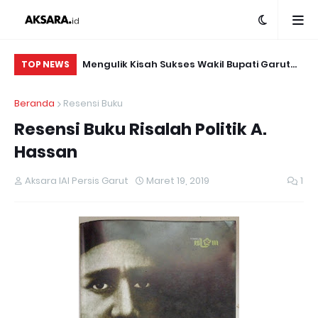
Mengulik Kisah Sukses Wakil Bupati Garut
Da
TOP NEWS
dalam "Launch Book" dan Bedah Buku
Ma
Beranda
Resensi Buku
Rekam Jejak Helmi Budiman
di
Resensi Buku Risalah Politik A.
Hassan
Aksara IAI Persis Garut
Maret 19, 2019
1