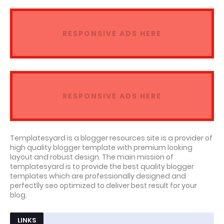
RESPONSIVE ADS HERE
RESPONSIVE ADS HERE
Templatesyard is a blogger resources site is a provider of
high quality blogger template with premium looking
layout and robust design. The main mission of
templatesyard is to provide the best quality blogger
templates which are professionally designed and
perfectlly seo optimized to deliver best result for your
blog.
LINKS