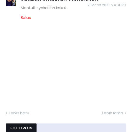
21 Maret 2019 pukul 12.11
Mantulll syekaliihh kakak..
Balas
Lebih baru
Lebih lama
FOLLOW US