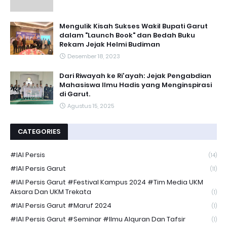
Mengulik Kisah Sukses Wakil Bupati Garut
dalam "Launch Book" dan Bedah Buku
Rekam Jejak Helmi Budiman
Desember 18, 2023
Dari Riwayah ke Ri'ayah: Jejak Pengabdian
Mahasiswa Ilmu Hadis yang Menginspirasi
di Garut.
Agustus 15, 2025
CATEGORIES
#IAI Persis
(14)
#IAI Persis Garut
(11)
#IAI Persis Garut #Festival Kampus 2024 #Tim Media UKM
Aksara Dan UKM Trekata
(1)
#IAI Persis Garut #Maruf 2024
(1)
#IAI Persis Garut #Seminar #Ilmu Alquran Dan Tafsir
(1)