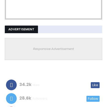
ADVERTISEMENT
Responsive Advertisement
34.2k
likes
Like
28.6k
followers
Follow