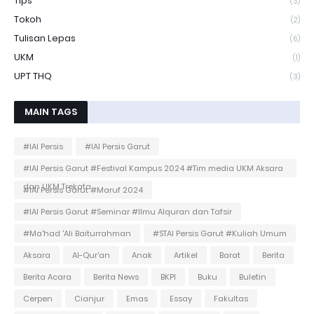
Tips
(3)
Tokoh
(2)
Tulisan Lepas
(6)
UKM
(1)
UPT THQ
(3)
MAIN TAGS
#IAI Persis
#IAI Persis Garut
#IAI Persis Garut #Festival Kampus 2024 #Tim media UKM Aksara
dan UKM Trekata
#IAI Persis Garut #Maruf 2024
#IAI Persis Garut #Seminar #Ilmu Alquran dan Tafsir
#Ma'had 'Ali Baiturrahman
#STAI Persis Garut #Kuliah Umum
Aksara
Al-Qur'an
Anak
Artikel
Barat
Berita
Berita Acara
Berita News
BKPI
Buku
Buletin
Cerpen
Cianjur
Emas
Essay
Fakultas