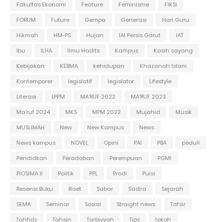
Fakultas Ekonomi
Feature
Feminisme
FIKSI
FORUM
Future
Gempa
Generasi
Hari Guru
Hikmah
HM-PS
Hujan
IAI Persis Garut
IAT
Ibu
ILHA
Ilmu Hadits
Kampus
Kasih sayang
Kebijakan
KEBMA
kehidupan
Khazanah Islam
Kontemporer
legislatif
legislator
Lifestyle
Literasi
LPPM
MA'RUF 2022
MA'RUF 2023
Ma'ruf 2024
MKS
MPM 2022
Mujahid
Musik
MUSLIMAH
New
New Kampus
News
News kampus
NOVEL
Opini
PAI
PBA
peduli
Pendidkan
Peradaban
Perempuan
PGMI
PIOSIMA II
Politik
PPL
Prodi
Puisi
Resensi Buku
Riset
Sabar
Sastra
Sejarah
SEMA
Seminar
Sosial
Straight news
Tafsir
Tahfidz
Tahsin
Tarbiyyah
Tips
tokoh