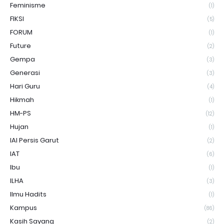
Feminisme
(1)
FIKSI
(5)
FORUM
(1)
Future
(2)
Gempa
(3)
Generasi
(3)
Hari Guru
(4)
Hikmah
(1)
HM-PS
(12)
Hujan
(1)
IAI Persis Garut
(2)
IAT
(6)
Ibu
(1)
ILHA
(3)
Ilmu Hadits
(1)
Kampus
(86)
Kasih Sayang
(2)