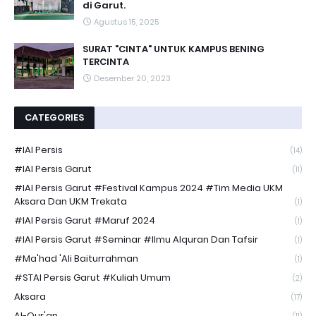
di Garut.
Agustus 15, 2025
SURAT "CINTA" UNTUK KAMPUS BENING
TERCINTA
Desember 20, 2023
CATEGORIES
#IAI Persis
(14)
#IAI Persis Garut
(11)
#IAI Persis Garut #Festival Kampus 2024 #Tim Media UKM
Aksara Dan UKM Trekata
(1)
#IAI Persis Garut #Maruf 2024
(1)
#IAI Persis Garut #Seminar #Ilmu Alquran Dan Tafsir
(1)
#Ma'had 'Ali Baiturrahman
(1)
#STAI Persis Garut #Kuliah Umum
(2)
Aksara
(17)
Al-Qur'an