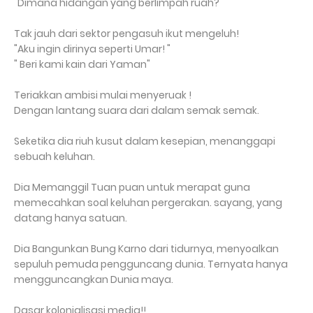
"Dimana hidangan yang berlimpah ruah? "
Tak jauh dari sektor pengasuh ikut mengeluh!
"Aku ingin dirinya seperti Umar! "
" Beri kami kain dari Yaman"
Teriakkan ambisi mulai menyeruak !
Dengan lantang suara dari dalam semak semak.
Seketika dia riuh kusut dalam kesepian, menanggapi
sebuah keluhan.
Dia Memanggil Tuan puan untuk merapat guna
memecahkan soal keluhan pergerakan. sayang, yang
datang hanya satuan.
Dia Bangunkan Bung Karno dari tidurnya, menyoalkan
sepuluh pemuda pengguncang dunia. Ternyata hanya
mengguncangkan Dunia maya.
Dasar kolonialisasi media!!