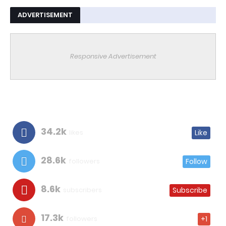
ADVERTISEMENT
Responsive Advertisement
34.2k
likes
Like
28.6k
followers
Follow
8.6k
subscribers
Subscribe
17.3k
followers
+1