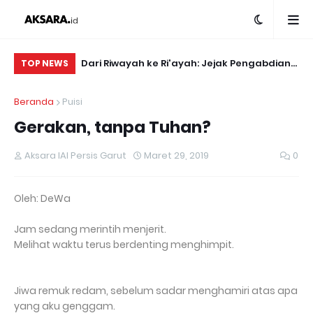
l Bupati Garut
Dari Riwayah ke Ri'ayah: Jejak Pengabdian
SU
TOP NEWS
Bedah Buku
Mahasiswa Ilmu Hadis yang Menginspirasi
TE
Beranda
Puisi
n
di Garut.
Gerakan, tanpa Tuhan?
Aksara IAI Persis Garut
Maret 29, 2019
0
Oleh: DeWa
Jam sedang merintih menjerit.
Melihat waktu terus berdenting menghimpit.
Jiwa remuk redam, sebelum sadar menghamiri atas apa
yang aku genggam.