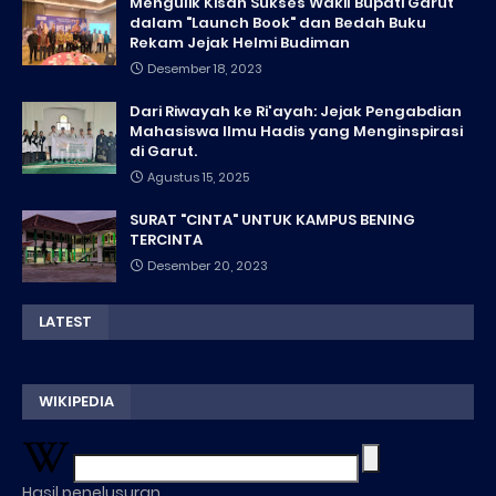
Mengulik Kisah Sukses Wakil Bupati Garut
dalam "Launch Book" dan Bedah Buku
Rekam Jejak Helmi Budiman
Desember 18, 2023
Dari Riwayah ke Ri'ayah: Jejak Pengabdian
Mahasiswa Ilmu Hadis yang Menginspirasi
di Garut.
Agustus 15, 2025
SURAT "CINTA" UNTUK KAMPUS BENING
TERCINTA
Desember 20, 2023
LATEST
WIKIPEDIA
Hasil penelusuran