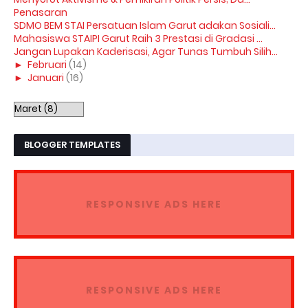
Penasaran
SDMO BEM STAI Persatuan Islam Garut adakan Sosiali...
Mahasiswa STAIPI Garut Raih 3 Prestasi di Gradasi ...
Jangan Lupakan Kaderisasi, Agar Tunas Tumbuh Silih...
►
Februari
(14)
►
Januari
(16)
BLOGGER TEMPLATES
RESPONSIVE ADS HERE
RESPONSIVE ADS HERE