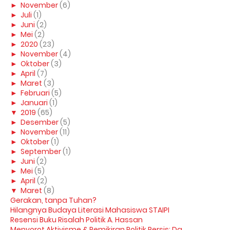
►
November
(6)
►
Juli
(1)
►
Juni
(2)
►
Mei
(2)
►
2020
(23)
►
November
(4)
►
Oktober
(3)
►
April
(7)
►
Maret
(3)
►
Februari
(5)
►
Januari
(1)
▼
2019
(65)
►
Desember
(5)
►
November
(11)
►
Oktober
(1)
►
September
(1)
►
Juni
(2)
►
Mei
(5)
►
April
(2)
▼
Maret
(8)
Gerakan, tanpa Tuhan?
Hilangnya Budaya Literasi Mahasiswa STAIPI
Resensi Buku Risalah Politik A. Hassan
Menyorot Aktivisme & Pemikiran Politik Persis; Da...