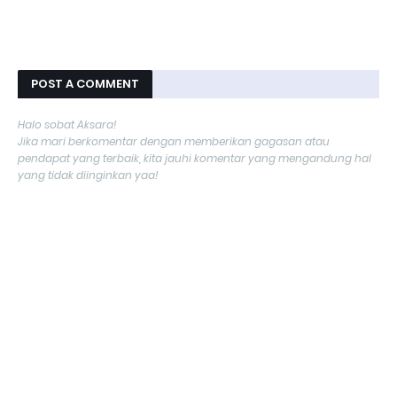
POST A COMMENT
Halo sobat Aksara!
Jika mari berkomentar dengan memberikan gagasan atau
pendapat yang terbaik, kita jauhi komentar yang mengandung hal
yang tidak diinginkan yaa!