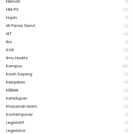
Hikmah
(1)
HM-PS
(12)
Hujan
(1)
IAI Persis Garut
(2)
IAT
(6)
Ibu
(1)
ILHA
(3)
Ilmu Hadits
(1)
Kampus
(86)
Kasih Sayang
(2)
Kebijakan
(4)
KEBMA
(3)
Kehidupan
(2)
Khazanah Islam
(2)
Kontemporer
(1)
Legislatif
(1)
Legislator
(1)