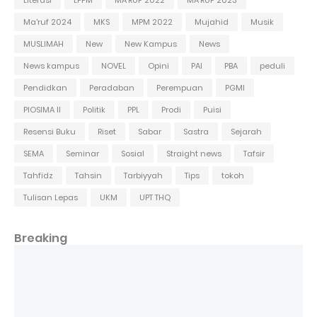
Ma'ruf 2024
MKS
MPM 2022
Mujahid
Musik
MUSLIMAH
New
New Kampus
News
News kampus
NOVEL
Opini
PAI
PBA
peduli
Pendidkan
Peradaban
Perempuan
PGMI
PIOSIMA II
Politik
PPL
Prodi
Puisi
Resensi Buku
Riset
Sabar
Sastra
Sejarah
SEMA
Seminar
Sosial
Straight news
Tafsir
Tahfidz
Tahsin
Tarbiyyah
Tips
tokoh
Tulisan Lepas
UKM
UPT THQ
Breaking