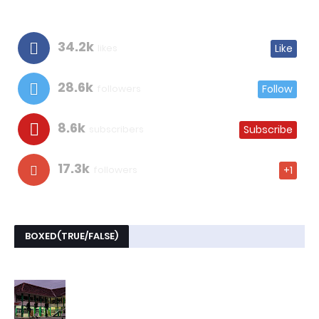
34.2k
likes
Like
28.6k
followers
Follow
8.6k
subscribers
Subscribe
17.3k
followers
+1
BOXED(TRUE/FALSE)