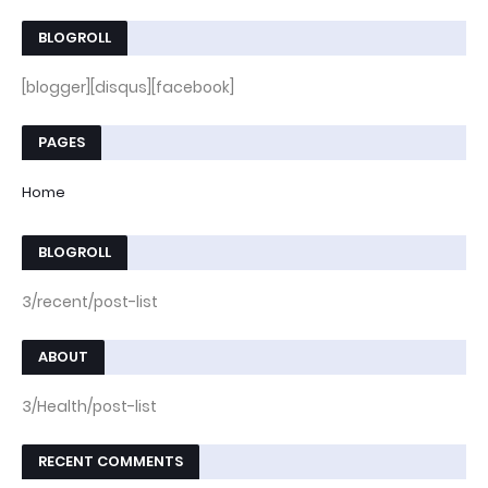
BLOGROLL
[blogger][disqus][facebook]
PAGES
Home
BLOGROLL
3/recent/post-list
ABOUT
3/Health/post-list
RECENT COMMENTS