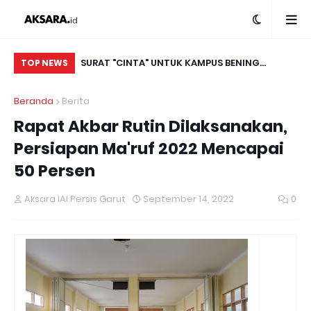
l Bupati Garut
SURAT "CINTA" UNTUK KAMPUS BENING
Da
TOP NEWS
Bedah Buku
TERCINTA
Ma
Beranda
Berita
n
di
Rapat Akbar Rutin Dilaksanakan,
Persiapan Ma'ruf 2022 Mencapai
50 Persen
Aksara IAI Persis Garut
September 14, 2022
0