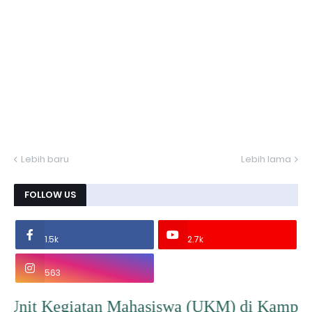
Lebih baru
Lebih lama
FOLLOW US
1.5k
2.7k
563
tan Mahasiswa (UKM) di Kampus IAI Persis Gar