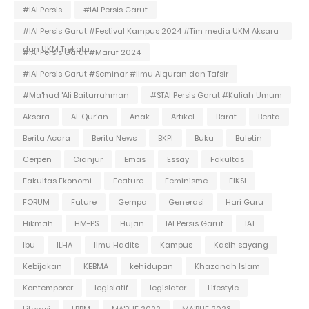
#IAI Persis
#IAI Persis Garut
#IAI Persis Garut #Festival Kampus 2024 #Tim media UKM Aksara
dan UKM Trekata
#IAI Persis Garut #Maruf 2024
#IAI Persis Garut #Seminar #Ilmu Alquran dan Tafsir
#Ma'had 'Ali Baiturrahman
#STAI Persis Garut #Kuliah Umum
Aksara
Al-Qur'an
Anak
Artikel
Barat
Berita
Berita Acara
Berita News
BKPI
Buku
Buletin
Cerpen
Cianjur
Emas
Essay
Fakultas
Fakultas Ekonomi
Feature
Feminisme
FIKSI
FORUM
Future
Gempa
Generasi
Hari Guru
Hikmah
HM-PS
Hujan
IAI Persis Garut
IAT
Ibu
ILHA
Ilmu Hadits
Kampus
Kasih sayang
Kebijakan
KEBMA
kehidupan
Khazanah Islam
Kontemporer
legislatif
legislator
Lifestyle
Literasi
LPPM
MA'RUF 2022
MA'RUF 2023