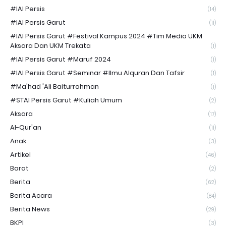
#IAI Persis
(14)
#IAI Persis Garut
(11)
#IAI Persis Garut #Festival Kampus 2024 #Tim Media UKM
Aksara Dan UKM Trekata
(1)
#IAI Persis Garut #Maruf 2024
(1)
#IAI Persis Garut #Seminar #Ilmu Alquran Dan Tafsir
(1)
#Ma'had 'Ali Baiturrahman
(1)
#STAI Persis Garut #Kuliah Umum
(2)
Aksara
(17)
Al-Qur'an
(11)
Anak
(3)
Artikel
(46)
Barat
(2)
Berita
(62)
Berita Acara
(84)
Berita News
(29)
BKPI
(3)