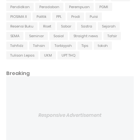
Pendidkan
Peradaban
Perempuan
PGMI
PIOSIMA II
Politik
PPL
Prodi
Puisi
Resensi Buku
Riset
Sabar
Sastra
Sejarah
SEMA
Seminar
Sosial
Straight news
Tafsir
Tahfidz
Tahsin
Tarbiyyah
Tips
tokoh
Tulisan Lepas
UKM
UPT THQ
Breaking
Responsive Advertisement