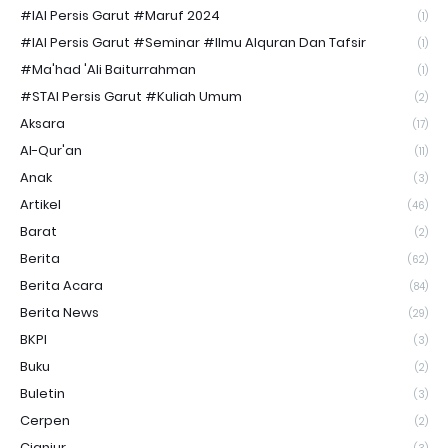
#IAI Persis Garut #Maruf 2024
(1)
#IAI Persis Garut #Seminar #Ilmu Alquran Dan Tafsir
(1)
#Ma'had 'Ali Baiturrahman
(1)
#STAI Persis Garut #Kuliah Umum
(2)
Aksara
(17)
Al-Qur'an
(11)
Anak
(3)
Artikel
(46)
Barat
(2)
Berita
(62)
Berita Acara
(84)
Berita News
(29)
BKPI
(3)
Buku
(2)
Buletin
(3)
Cerpen
(2)
Cianjur