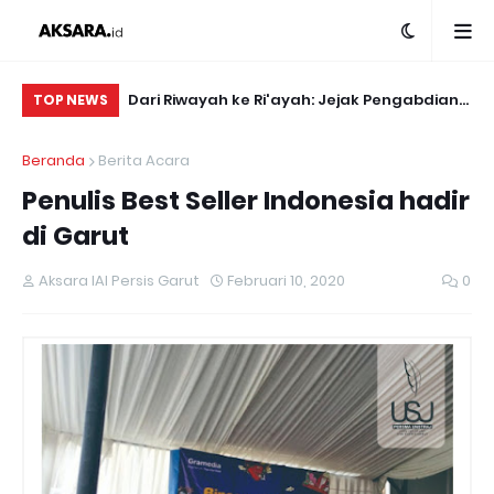
S BENING
Dari Riwayah ke Ri'ayah: Jejak Pengabdian
Ki
TOP NEWS
Mahasiswa Ilmu Hadis yang Menginspirasi
Pr
Beranda
Berita Acara
di Garut.
Penulis Best Seller Indonesia hadir
di Garut
Aksara IAI Persis Garut
Februari 10, 2020
0