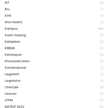
IAT
(6)
Ibu
(1)
ILHA
(3)
Ilmu Hadits
(1)
Kampus
(86)
Kasih Sayang
(2)
Kebijakan
(4)
KEBMA
(3)
Kehidupan
(2)
Khazanah Islam
(2)
Kontemporer
(1)
Legislatif
(1)
Legislator
(1)
Lifestyle
(5)
Literasi
(5)
LPPM
(2)
MA'RUF 2022
(2)