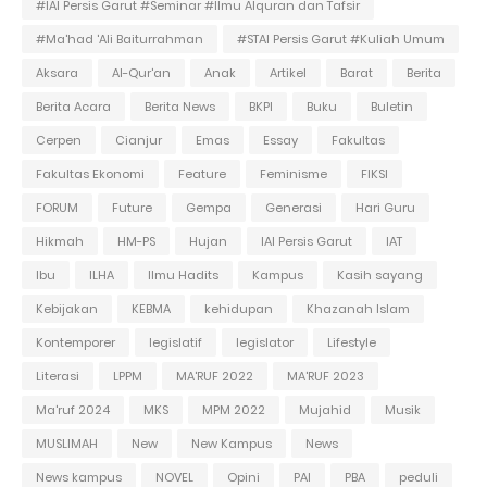
#IAI Persis Garut #Seminar #Ilmu Alquran dan Tafsir
#Ma'had 'Ali Baiturrahman
#STAI Persis Garut #Kuliah Umum
Aksara
Al-Qur'an
Anak
Artikel
Barat
Berita
Berita Acara
Berita News
BKPI
Buku
Buletin
Cerpen
Cianjur
Emas
Essay
Fakultas
Fakultas Ekonomi
Feature
Feminisme
FIKSI
FORUM
Future
Gempa
Generasi
Hari Guru
Hikmah
HM-PS
Hujan
IAI Persis Garut
IAT
Ibu
ILHA
Ilmu Hadits
Kampus
Kasih sayang
Kebijakan
KEBMA
kehidupan
Khazanah Islam
Kontemporer
legislatif
legislator
Lifestyle
Literasi
LPPM
MA'RUF 2022
MA'RUF 2023
Ma'ruf 2024
MKS
MPM 2022
Mujahid
Musik
MUSLIMAH
New
New Kampus
News
News kampus
NOVEL
Opini
PAI
PBA
peduli