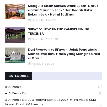
Mengulik Kisah Sukses Wakil Bupati Garut
dalam "Launch Book" dan Bedah Buku
Rekam Jejak Helmi Budiman
Desember 18, 2023
SURAT "CINTA" UNTUK KAMPUS BENING
TERCINTA
Desember 20, 2023
Dari Riwayah ke Ri'ayah: Jejak Pengabdian
Mahasiswa Ilmu Hadis yang Menginspirasi
di Garut.
Agustus 15, 2025
CATEGORIES
#IAI Persis
(14)
#IAI Persis Garut
(11)
#IAI Persis Garut #Festival Kampus 2024 #Tim Media UKM
Aksara Dan UKM Trekata
(1)