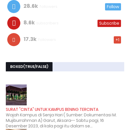
28.6k
followers
Follow
8.6k
subscribers
Subscribe
17.3k
followers
+1
BOXED(TRUE/FALSE)
SURAT "CINTA" UNTUK KAMPUS BENING TERCINTA
Wajah Kampus di Senja Hari ( Sumber: Dokumentasi M.
Mujiburrahman A) Garut, Aksara-- Sabtu pagi, 16
Desember 2023, di kala pagi itu dalam se...