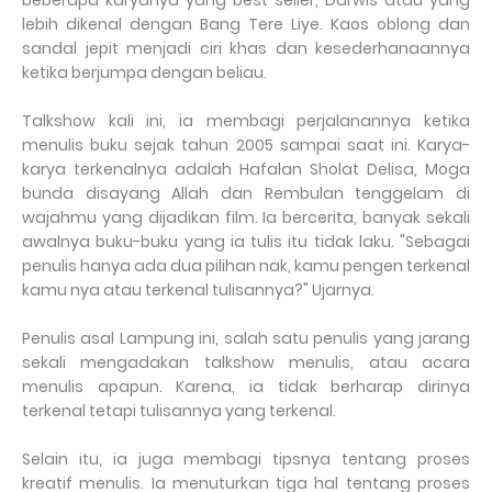
beberapa karyanya yang best seller, Darwis atau yang
lebih dikenal dengan Bang Tere Liye. Kaos oblong dan
sandal jepit menjadi ciri khas dan kesederhanaannya
ketika berjumpa dengan beliau.
Talkshow kali ini, ia membagi perjalanannya ketika
menulis buku sejak tahun 2005 sampai saat ini. Karya-
karya terkenalnya adalah Hafalan Sholat Delisa, Moga
bunda disayang Allah dan Rembulan tenggelam di
wajahmu yang dijadikan film. Ia bercerita, banyak sekali
awalnya buku-buku yang ia tulis itu tidak laku. "Sebagai
penulis hanya ada dua pilihan nak, kamu pengen terkenal
kamu nya atau terkenal tulisannya?" Ujarnya.
Penulis asal Lampung ini, salah satu penulis yang jarang
sekali mengadakan talkshow menulis, atau acara
menulis apapun. Karena, ia tidak berharap dirinya
terkenal tetapi tulisannya yang terkenal.
Selain itu, ia juga membagi tipsnya tentang proses
kreatif menulis. Ia menuturkan tiga hal tentang proses