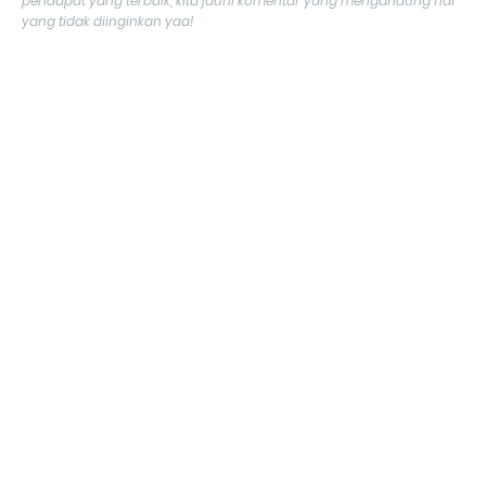
pendapat yang terbaik, kita jauhi komentar yang mengandung hal
yang tidak diinginkan yaa!