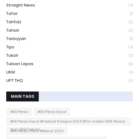
Straight News
(3)
Tafsir
(1)
Tahfidz
(2)
Tahsin
(2)
Tarbiyyah
(1)
Tips
(3)
Tokoh
(2)
Tulisan Lepas
(6)
UKM
(1)
UPT THQ
(3)
MAIN TAGS
#IAI Persis
#IAI Persis Garut
#IAI Persis Garut #Festival Kampus 2024 #Tim media UKM Aksara
dan UKM Trekata
#IAI Persis Garut #Maruf 2024