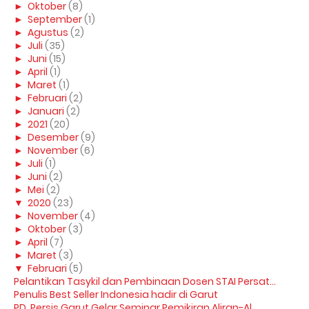
►
Oktober
(8)
►
September
(1)
►
Agustus
(2)
►
Juli
(35)
►
Juni
(15)
►
April
(1)
►
Maret
(1)
►
Februari
(2)
►
Januari
(2)
►
2021
(20)
►
Desember
(9)
►
November
(6)
►
Juli
(1)
►
Juni
(2)
►
Mei
(2)
▼
2020
(23)
►
November
(4)
►
Oktober
(3)
►
April
(7)
►
Maret
(3)
▼
Februari
(5)
Pelantikan Tasykil dan Pembinaan Dosen STAI Persat...
Penulis Best Seller Indonesia hadir di Garut
PD. Persis Garut Gelar Seminar Pemikiran Aliran-Al...