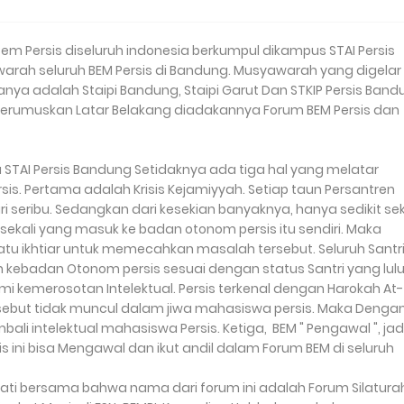
demi terciptanya tradisi literasi mahasiswa 
 Bem Persis diseluruh indonesia berkumpul dikampus STAI Persis
arah seluruh BEM Persis di Bandung. Musyawarah yang digelar 
aranya adalah Staipi Bandung, Staipi Garut Dan STKIP Persis Band
Merumuskan Latar Belakang diadakannya Forum BEM Persis dan
AI Persis Bandung Setidaknya ada tiga hal yang melatar
is. Pertama adalah Krisis Kejamiyyah. Setiap taun Persantren
ari seribu. Sedangkan dari kesekian banyaknya, hanya sedikit sek
sekali yang masuk ke badan otonom persis itu sendiri. Maka
tu ikhtiar untuk memecahkan masalah tersebut. Seluruh Santr
an kebadan Otonom persis sesuai dengan status Santri yang lul
i kemerosotan Intelektual. Persis terkenal dengan Harokah At-
rsebut tidak muncul dalam jiwa mahasiswa persis. Maka Denga
ali intelektual mahasiswa Persis. Ketiga, BEM " Pengawal ", jad
 ini bisa Mengawal dan ikut andil dalam Forum BEM di seluruh
kati bersama bahwa nama dari forum ini adalah Forum Silatur