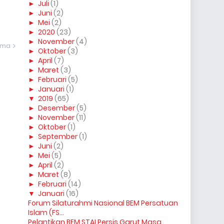
►
Juli
(1)
►
Juni
(2)
►
Mei
(2)
►
2020
(23)
►
November
(4)
ama
►
Oktober
(3)
►
April
(7)
►
Maret
(3)
►
Februari
(5)
►
Januari
(1)
▼
2019
(65)
►
Desember
(5)
►
November
(11)
►
Oktober
(1)
►
September
(1)
►
Juni
(2)
►
Mei
(5)
►
April
(2)
►
Maret
(8)
►
Februari
(14)
▼
Januari
(16)
Forum Silaturahmi Nasional BEM Persatuan
Islam (FS...
Pelantikan BEM STAI Persis Garut Masa