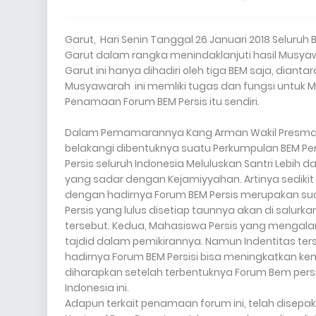
inggi nilai-nilai keislaman dan jurnalistik 
Garut, Hari Senin Tanggal 26 Januari 2018 Seluruh
Garut dalam rangka menindaklanjuti hasil Musyaw
Garut ini hanya dihadiri oleh tiga BEM saja, diant
Musyawarah ini memliki tugas dan fungsi untuk 
Penamaan Forum BEM Persis itu sendiri.
Dalam Pemamarannya Kang Arman Wakil Presma ST
belakangi dibentuknya suatu Perkumpulan BEM Pers
Persis seluruh Indonesia Meluluskan Santri Lebih d
yang sadar dengan Kejamiyyahan. Artinya sedikit 
dengan hadirnya Forum BEM Persis merupakan sua
Persis yang lulus disetiap taunnya akan di salurk
tersebut. Kedua, Mahasiswa Persis yang mengalam
tajdid dalam pemikirannya. Namun Indentitas te
hadirnya Forum BEM Persisi bisa meningkatkan kemb
diharapkan setelah terbentuknya Forum Bem persis
Indonesia ini.
Adapun terkait penamaan forum ini, telah disepa