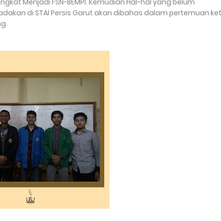
ingkat Menjadi FSN-BEMPI. Kemudian Hal-hal yang belum
akan di STAI Persis Garut akan dibahas dalam pertemuan ke
ng.