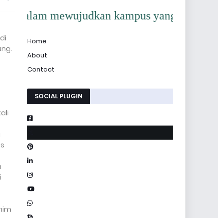
dalam mewujudkan kampus yang berkemajuan.
di
Home
ung.
About
Contact
SOCIAL PLUGIN
ali
i
us
n
i
ahim