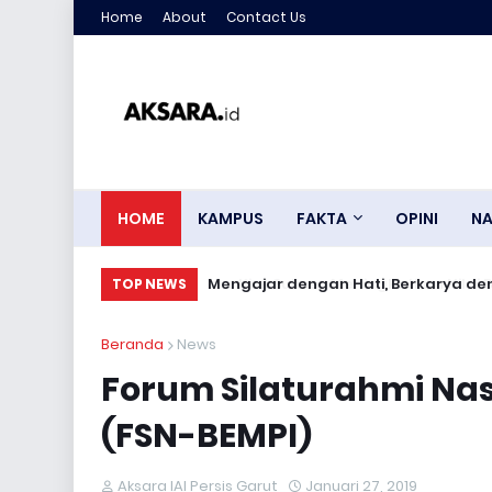
Home
About
Contact Us
HOME
KAMPUS
FAKTA
OPINI
NA
Mengajar dengan Hati, Berkarya deng
TOP NEWS
Beranda
News
Forum Silaturahmi Nas
(FSN-BEMPI)
Aksara IAI Persis Garut
Januari 27, 2019