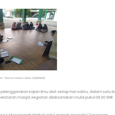
wujudnya pers mahasiswa yang menjunjung ting
h : Tedi Kurniawan, Sabtu, (25/06/2022)
nyelenggarakan kajian ilmu alat setiap hari sabtu, dalam satu b
elataran masjid, kegiatan dilaksanakan mulai pukul 09.00 WIB