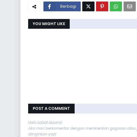
Berbagi
YOU MIGHT LIKE
POST A COMMENT
Halo sobat Aksara!
Jika mari berkomentar dengan memberikan gagasan atau p
diinginkan yaa!