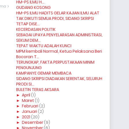
HM-PS ILMU H...
ama
GUDANG KOSONG
HM-PS ILMU HADITS GELAR KAJIAN ILMU ALAT
TAK DIIKUTI SEMUA PRODI, SIDANG SKRIPSI
TETAP DISE...
KECERDASAN POLITIK
SEBAGAI UPAYA PENYELARASAN ADMINISTRASI,
SEKUM DEM...
TEPAT WAKTU ADALAH KUNCI
MPM kembali Normal, Ketua Pelaksana Beri
Bocoran T...
TERUNGKAP, FAKTA PERPUSTAKAAN MINIM
PENGUNJUNG
KAMPANYE GEMAR MEMBACA
SIDANG SKRIPSI DIADAKAN SERENTAK, SELURUH
PRODI SI...
BULETIN TERAS AKSARA
►
April
(1)
►
Maret
(1)
►
Februari
(2)
►
Januari
(2)
►
2021
(20)
►
Desember
(9)
►
November
(6)