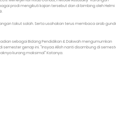
a & Menerjemah Kitab Gundul, metode Assasakiy
" Karangan
agai prodi mengikuti kajian tersebut dan di bimbing oleh Helmi
9.
jangan takut salah. Serta usahakan terus membaca arab gundu
 Hadian sebagai Bidang Pendidikan & Dakwah mengumumkan
t di semester genap ini. "Insyaa Alloh nanti disambung di semest
agaknya kurang maksimal" Katanya.