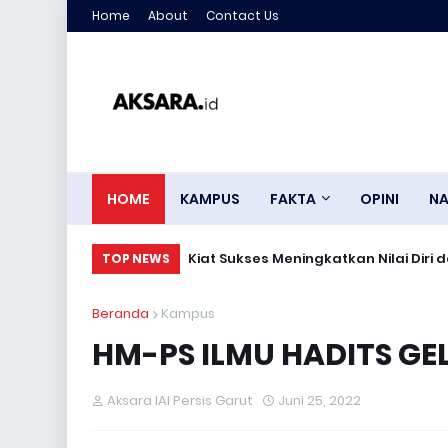
Home
About
Contact Us
HOME
KAMPUS
FAKTA
OPINI
NA
Mengajar dengan Hati, Berkarya deng
Kiat Sukses Meningkatkan Nilai 
TOP NEWS
Beranda
Kampus
HM-PS ILMU HADITS GE
Aksara IAI Persis Garut
Juni 25, 2022