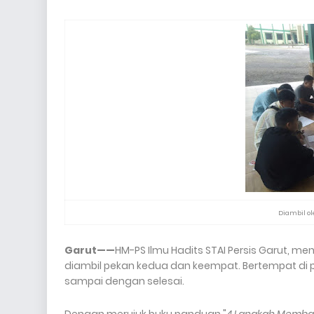
si dan Pers Mahasiswa. Visi Aksara yaitu ter
Diambil ole
Garut——
HM-PS Ilmu Hadits STAI Persis Garut, me
diambil pekan kedua dan keempat. Bertempat di p
sampai dengan selesai.