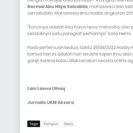
Dengan merujuk buku panduan "
4 Langkah Membac
Normal Abu Hilya Salsabila
, mahasiswa dari berb
Jamaluddin, Mahasiswa Ilmu Hadits angkatan 201
"Kuncinya adalah kita harus terus mencoba, dan 
setidaknya satu paragraf perharinya" Kata Helmi.
Pada pertemuan kedua, Sabtu 25/06/2022 Hasby
bahwa hari ini adalah hari terakhir kajian ilmu ala
ganjil, karena kalau dilaksanakan secara online 
Lani Lasna Ulhaq
Jurnalis UKM Aksara
Tags
Kampus
News