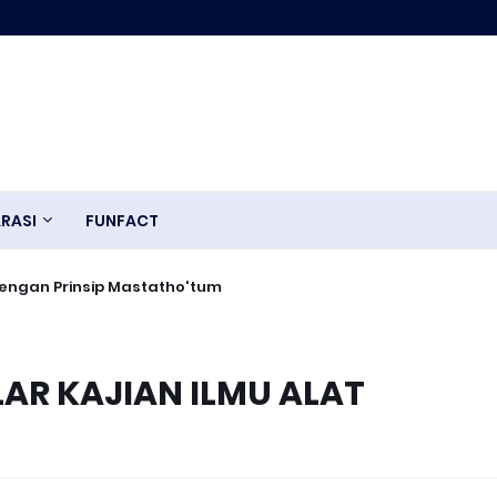
RASI
FUNFACT
an Aksi : Refleksi ekoteologi dalam Ruang Edukasi.
Diri dengan Prinsip Mastatho'tum
LAR KAJIAN ILMU ALAT