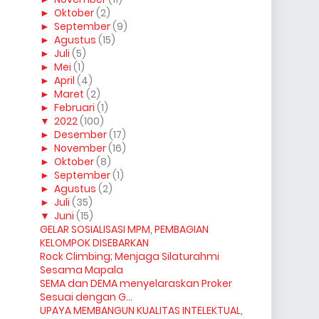
►
Oktober
(2)
►
September
(9)
►
Agustus
(15)
►
Juli
(5)
►
Mei
(1)
►
April
(4)
►
Maret
(2)
►
Februari
(1)
▼
2022
(100)
►
Desember
(17)
►
November
(16)
►
Oktober
(8)
►
September
(1)
►
Agustus
(2)
►
Juli
(35)
▼
Juni
(15)
GELAR SOSIALISASI MPM, PEMBAGIAN
KELOMPOK DISEBARKAN
Rock Climbing; Menjaga Silaturahmi
Sesama Mapala
SEMA dan DEMA menyelaraskan Proker
Sesuai dengan G...
UPAYA MEMBANGUN KUALITAS INTELEKTUAL,