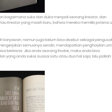
askan bagaimana suka dan duka menjadi seorang kreator, dan
u Kreator yang masih baru, bahwa mereka memiliki potensi 
lah karyawan, namun juga belum bisa disebut sebagai pengusa
ri, mengerjakan semuanya sendiri, mendapatkan penghasilan un
 bisa berbisnis. Jika anda seorang Rookie, maka anda bisa
an yang anda sukai, kuasai satu atau dua hal saja, lalu jadilah