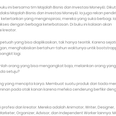
ku ini bersama tim Majalah Bisnis dan Investasi Money&I. Dikut
daksi Majalah Bisnis dan Investasi Money&I. Ia juga rekan pendir
i ketertarikan yang menginspirasi, mereka yang suka berbagi. I
kses dengan berbagai keterbatasan. Di buku ini kalaian akan
 kreator.
 petuah yang bisa diaplikasikan, tak hanya teoritik. Karena sejat
apangan, menghabiskan bertahun-tahun waktunya untik bootstrap
angkit lagi.
nlah orang yang bisa mengangkat baja, melainkan orang yang
Ada setuju?
ng yang mencipta karya. Membuat suatu produk dari tiada me
inan pada otak kanan karena mefeka cenderung berfikir den
ofesi dari kreator. Mereka adalah Animator, Writer, Designer,
 Marketer, Organizer, Advisor, dan Independent Worker lainnya. 