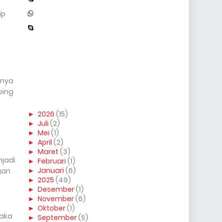
ip
i
a
inya
ping
►
2026
(15)
►
Juli
(2)
►
Mei
(1)
►
April
(2)
►
Maret
(3)
njadi
►
Februari
(1)
►
Januari
(6)
gan
►
2025
(49)
►
Desember
(1)
►
November
(6)
►
Oktober
(1)
Maka
►
September
(5)