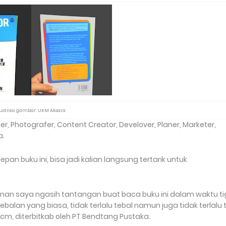
Aksara merupakan salah satu
lustrasi gambar: UKM Aksara
er, Photografer, Content Creator, Develover, Planer, Marketer,
a.
epan buku ini, bisa jadi kalian langsung tertarik untuk
g teman saya ngasih tantangan buat baca buku ini dalam waktu t
tebalan yang biasa, tidak terlalu tebal namun juga tidak terlalu ti
 cm, diterbitkab oleh PT Bendtang Pustaka.