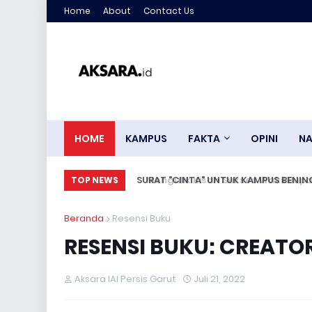
Home
About
Contact Us
HOME
KAMPUS
FAKTA
OPINI
NA
SURAT "CINTA" UNTUK KAMPUS BENING
TOP NEWS
Beranda
Resensi Buku
RESENSI BUKU: CREATO
Aksara IAI Persis Garut
Juli 21, 2022