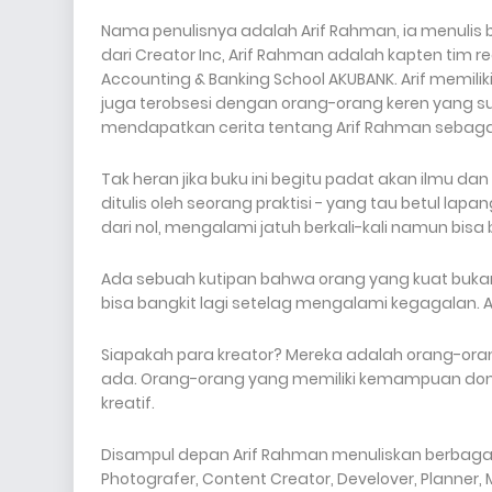
Nama penulisnya adalah Arif Rahman, ia menulis bu
dari Creator Inc, Arif Rahman adalah kapten tim re
Accounting & Banking School AKUBANK. Arif memilik
juga terobsesi dengan orang-orang keren yang su
mendapatkan cerita tentang Arif Rahman sebagai
Tak heran jika buku ini begitu padat akan ilmu dan
ditulis oleh seorang praktisi - yang tau betul l
dari nol, mengalami jatuh berkali-kali namun bisa b
Ada sebuah kutipan bahwa orang yang kuat buka
bisa bangkit lagi setelag mengalami kegagalan. 
Siapakah para kreator? Mereka adalah orang-ora
ada. Orang-orang yang memiliki kemampuan dom
kreatif.
Disampul depan Arif Rahman menuliskan berbagai pr
Photografer, Content Creator, Develover, Planner,