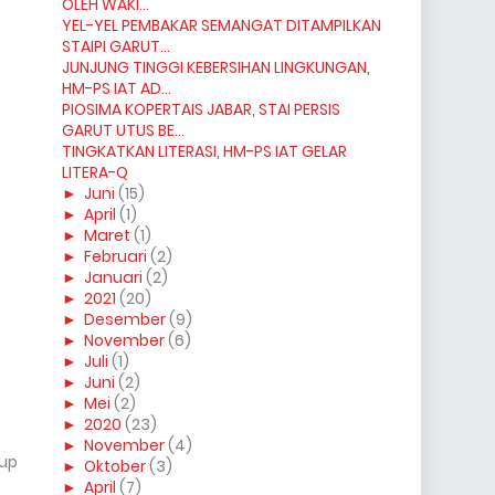
OLEH WAKI...
YEL-YEL PEMBAKAR SEMANGAT DITAMPILKAN
STAIPI GARUT...
JUNJUNG TINGGI KEBERSIHAN LINGKUNGAN,
HM-PS IAT AD...
PIOSIMA KOPERTAIS JABAR, STAI PERSIS
GARUT UTUS BE...
TINGKATKAN LITERASI, HM-PS IAT GELAR
LITERA-Q
►
Juni
(15)
►
April
(1)
►
Maret
(1)
►
Februari
(2)
►
Januari
(2)
►
2021
(20)
►
Desember
(9)
►
November
(6)
►
Juli
(1)
►
Juni
(2)
►
Mei
(2)
►
2020
(23)
►
November
(4)
kup
►
Oktober
(3)
►
April
(7)