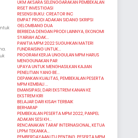
UKM AKSARA SELENGGARAKAN PEMBEKALAN
RISET INVESTIGASI
RESENSI BUKU: CREATOR INC
EMPAT PRODI ADAKAN SIDANG SKRIPSI
GELOMBANG DUA
untuk
BERBEDA DENGAN PRODI LAINNYA, EKONOMI
SYARIAH ADAK...
PANITIA MPM 2022 SUGUHKAN MATERI
ha.
FUNDRAISING UNTUK...
PROGRAM KERJA UNGGULAN MPM HARUS
tuk
MENGGUNAKAN PAR
UPAYA UNTUK MENGHASILKAN KAJIAN
PENELITIAN YANG BE...
DEPANKAN KUALITAS, PEMBEKALAN PESERTA
MPM KEMBALI ...
EMANSIPASI, DARI EKSTREM KANAN KE
EKSTREM KIRI
BELAJAR DARI KISAH TERBAIK
BERHARAP
PEMBEKALAN PESERTA MPM 2022, PANPEL
ADAKAN SESI KH...
RENCANAKAN TARAF INTERNASIONAL, KETUA
LPPM TEKANKA...
PEMBERDAYAAN ITU PENTING, PESERTA MPM